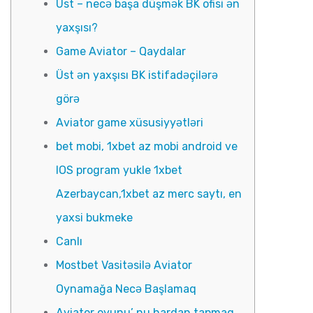
Üst – necə başa düşmək BK ofisi ən
yaxşısı?
Game Aviator – Qaydalar
Üst ən yaxşısı BK istifadəçilərə
görə
Aviator game xüsusiyyətləri
bet mobi, 1xbet az mobi android ve
IOS program yukle 1xbet
Azerbaycan,1xbet az merc saytı, en
yaxsi bukmeke
Саnlı
Mostbet Vasitəsilə Aviator
Oynamağa Necə Başlamaq
Aviator oyunu’ nu hardan tapmaq