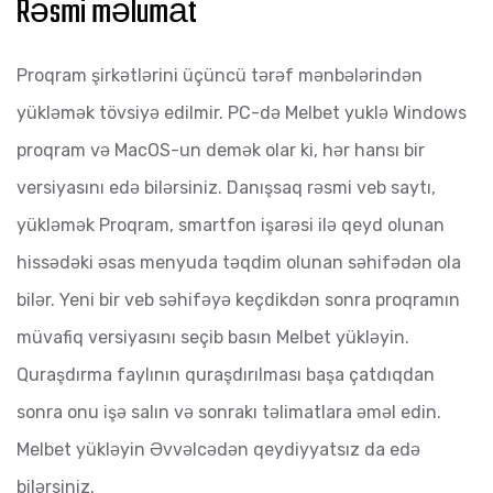
Rəsmi məlumаt
Proqram şirkətlərini üçüncü tərəf mənbələrindən
yükləmək tövsiyə edilmir. PC-də Melbet yuklə Windows
proqram və MacOS-un demək olar ki, hər hansı bir
versiyasını edə bilərsiniz. Danışsaq rəsmi veb saytı,
yükləmək Proqram, smartfon işarəsi ilə qeyd olunan
hissədəki əsas menyuda təqdim olunan səhifədən ola
bilər. Yeni bir veb səhifəyə keçdikdən sonra proqramın
müvafiq versiyasını seçib basın Melbet yükləyin.
Quraşdırma faylının quraşdırılması başa çatdıqdan
sonra onu işə salın və sonrakı təlimatlara əməl edin.
Melbet yükləyin Əvvəlcədən qeydiyyatsız da edə
bilərsiniz.