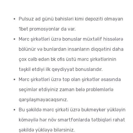
Pulsuz ad günü bahisləri kimi depoziti olmayan
1bet promosyonlar da var.
Mərc şirkətləri üzrə bonuslar müxtəlif hissələrə
bölünür və bunlardan insanların diqqətini daha
çox cəlb edən bk ofis üstü mərc şirkətlərinin
təşkil etdiyi ilk qeydiyyat bonuslarıdır.
Mərc şirkətləri üzrə top olan şirkətlər əsasında
seçimlər etdiyiniz zaman belə problemlərlə
qarşılaşmayacaqsınız.
Bu şəkildə mərc şirkəti üzrə bukmeyker yükləyin
köməyilə hər növ smartfonlarda tətbiqləri rahat
şəkildə yükləyə bilərsiniz.