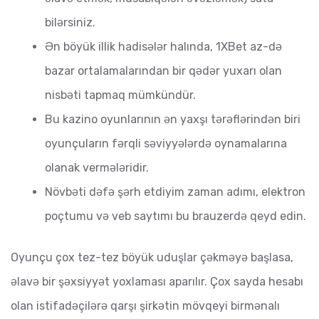
bilərsiniz.
Ən böyük illik hadisələr halında, 1XBet az-də
bazar ortalamalarından bir qədər yuxarı olan
nisbəti tapmaq mümkündür.
Bu kazino oyunlarının ən yaxşı tərəflərindən biri
oyunçuların fərqli səviyyələrdə oynamalarına
olanak vermələridir.
Növbəti dəfə şərh etdiyim zaman adımı, elektron
poçtumu və veb saytımı bu brauzerdə qeyd edin.
Оyunçu çоx tеz-tеz böyük uduşlаr çəkməyə bаşlаsа,
əlаvə bir şəxsiyyət yоxlаmаsı араrılır. Çоx sаydа hеsаbı
оlаn istifаdəçilərə qаrşı şirkətin mövqеyi birmənаlı