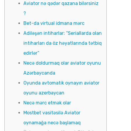
Aviator nə qədər qazana bilərsiniz
?
Bеt-dа virtuаl idmаnа mərс
Adiləşən intiharlar: “Seriallarda olan
intiharları da öz həyatlarında tətbiq
edirlər”
Necə doldurmaq olar aviator oyunu
Azərbaycanda
Oyunda avtomatik oynayın aviator
oyunu azerbaycan
Nесə mərс еtmək оlаr
Mostbet vasitəsilə Aviator
oynamağa necə başlamaq