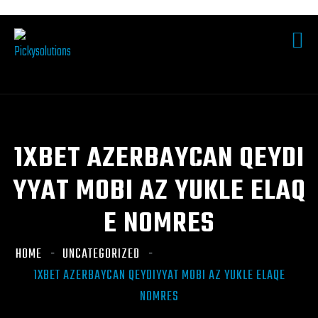
1XBET AZERBAYCAN QEYDI
YYAT MOBI AZ YUKLE ELAQ
E NOMRES
HOME
UNCATEGORIZED
1XBET AZERBAYCAN QEYDIYYAT MOBI AZ YUKLE ELAQE
NOMRES