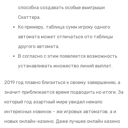
способна создавать особые выигрыши
Скаттера.
Ко примеру, таблица сумм игроку одного
автомата может отличаться ото таблицы
другого автомата.
В согласно с этим появляется возможность
устанавливать множество линий выплат.
2019 год плавно близиться к своему завершению, а
значит приближается время подводить но итоги. За
который год азартный мире увидел немало
интересных новинок – же игровых автоматов, а и
новых онлайн-казино. Даже лучшее онлайн казино