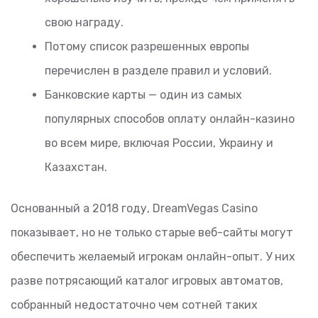
свою награду.
Потому список разрешенных европы
перечислен в разделе правил и условий.
Банковские карты — один из самых
популярных способов оплату онлайн-казино
во всем мире, включая России, Украину и
Казахстан.
Основанный а 2018 году, DreamVegas Casino
показывает, но не только старые веб-сайты могут
обеспечить желаемый игрокам онлайн-опыт. У них
разве потрясающий каталог игровых автоматов,
собранный недостаточно чем сотней таких