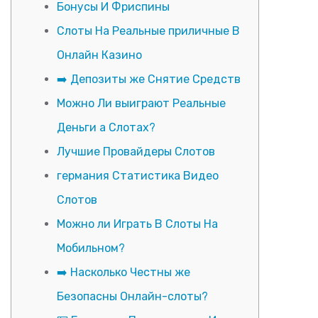
Бонусы И Фриспины
Слоты На Реальные приличные В
Онлайн Казино
➡️ Депозиты же Снятие Средств
Можно Ли выиграют Реальные
Деньги а Слотах?
Лучшие Провайдеры Слотов
германия Статистика Видео
Слотов
Можно ли Играть В Слоты На
Мобильном?
➡️ Насколько Честны же
Безопасны Онлайн-слоты?