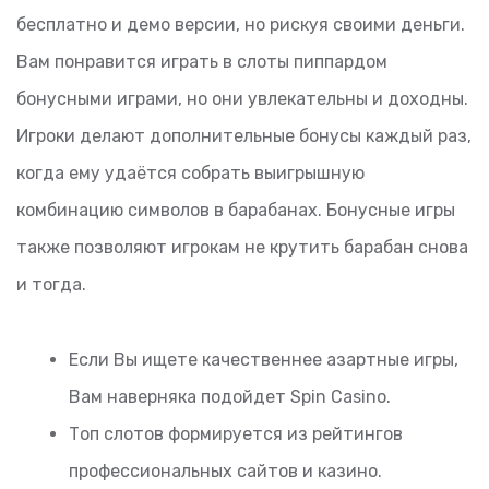
бесплатно и демо версии, но рискуя своими деньги.
Вам понравится играть в слоты пиппардом
бонусными играми, но они увлекательны и доходны.
Игроки делают дополнительные бонусы каждый раз,
когда ему удаётся собрать выигрышную
комбинацию символов в барабанах. Бонусные игры
также позволяют игрокам не крутить барабан снова
и тогда.
Если Вы ищете качественнее азартные игры,
Вам наверняка подойдет Spin Casino.
Топ слотов формируется из рейтингов
профессиональных сайтов и казино.