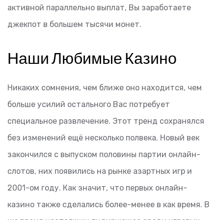
активной параллельно выплат, Вы заработаете
джекпот в большем тысячи монет.
Наши Любимые Казино
Никаких сомнения, чем ближе оно находится, чем
больше усилий остального Вас потребует
специальное развлечение. Этот тренд сохранялся
без изменений ещё несколько полвека. Новый век
закончился с выпуском половины партии онлайн-
слотов, них появились на рынке азартных игр и
2001-ом году. Как значит, что первых онлайн-
казино также сделались более-менее в как время. В