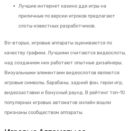
Лучшие интернет казино ддя игры на
приличные по версии игроков предлагают
слоты известных разработчиков.
Во-вторых, игровые аппараты оцениваются по
качеству графики. Лучшими считаются видеослоты,
над созданием них работают опытные дизайнеры.
Визуальными элементами видеослотов являются
игровые символы, барабаны, задний фон, герои игр,
видеозаставки и бонусный раунд. В рейтинг топ-10
популярных игровых автоматов онлайн вошли
признаны сообществом аппараты.