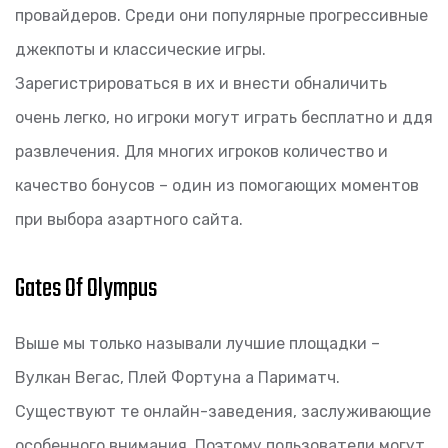
провайдеров. Среди они популярные прогрессивные
джекпоты и классические игры.
Зарегистрироваться в их и внести обналичить
очень легко, но игроки могут играть бесплатно и ддя
развлечения. Для многих игроков количество и
качество бонусов – один из помогающих моментов
при выбора азартного сайта.
Gates Of Olympus
Выше мы только называли лучшие площадки –
Вулкан Вегас, Плей Фортуна а Париматч.
Существуют те онлайн-заведения, заслуживающие
особенного внимания. Поэтому пользователи могут