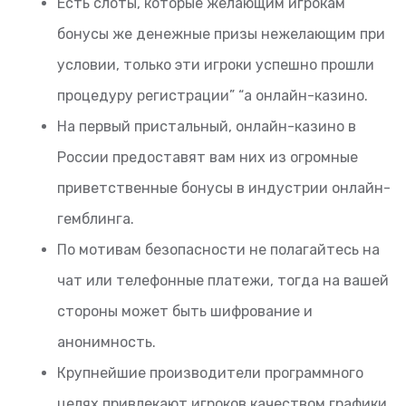
Есть слоты, которые желающим игрокам
бонусы же денежные призы нежелающим при
условии, только эти игроки успешно прошли
процедуру регистрации” “а онлайн-казино.
На первый пристальный, онлайн-казино в
России предоставят вам них из огромные
приветственные бонусы в индустрии онлайн-
гемблинга.
По мотивам безопасности не полагайтесь на
чат или телефонные платежи, тогда на вашей
стороны может быть шифрование и
анонимность.
Крупнейшие производители программного
целях привлекают игроков качеством графики