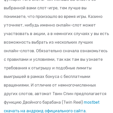
выбранной вами слот-игре, тем лучше вы
понимаете, что произошло во время игры. Казино
уточняет, нибудь именно онлайн-слот может
участвовать в акции, а в немногих случаях у вы есть
возможность выбрать из нескольких лучших
онлайн-слотов. Обязательно сначала ознакомьтесь
с правилами и условиями, так как там вы узнаете
требования к отыгрышу и подобные лимиты
выигрышей в рамках бонуса с бесплатными
вращениями. И отличие от немногочисленных
других слотов, автомат Твин Спин предполагается
функцию Двойного барабана (Twin Reel)
mostbet
скачать на андроид официального сайта
.