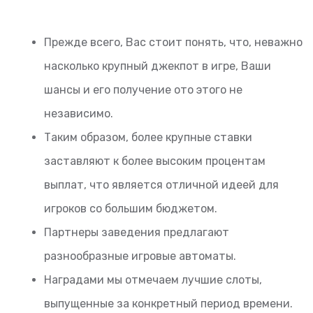
Прежде всего, Вас стоит понять, что, неважно
насколько крупный джекпот в игре, Ваши
шансы и его получение ото этого не
независимо.
Таким образом, более крупные ставки
заставляют к более высоким процентам
выплат, что является отличной идеей для
игроков со большим бюджетом.
Партнеры заведения предлагают
разнообразные игровые автоматы.
Наградами мы отмечаем лучшие слоты,
выпущенные за конкретный период времени.