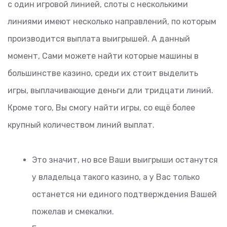
с один игровой линией, слоты с несколькими
линиями имеют несколько направлений, по которым
производится выплата выигрышей. А данный
момент, Сами можете найти которые машины в
большинстве казино, среди их стоит выделить
игры, выплачивающие деньги дли тридцати линий.
Кроме того, Вы смогу найти игры, со ещё более
крупный количеством линий выплат.
Это значит, но все Ваши выигрыши останутся
у владельца такого казино, а у Вас только
останется ни единого подтверждения Вашей
пожелав и смекалки.