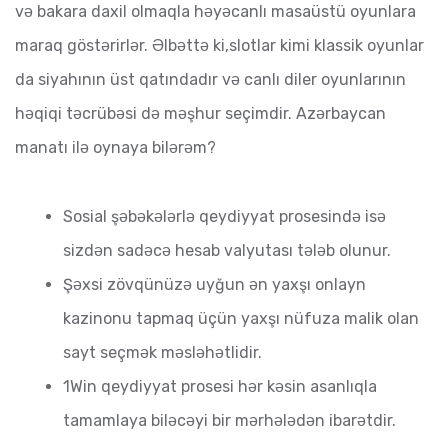
və bakara daxil olmaqla həyəcanlı masaüstü oyunlara
maraq göstərirlər. Əlbəttə ki,slotlar kimi klassik oyunlar
da siyahının üst qatındadır və canlı diler oyunlarının
həqiqi təcrübəsi də məşhur seçimdir. Azərbaycan
manatı ilə oynaya bilərəm?
Sosial şəbəkələrlə qeydiyyat prosesində isə
sizdən sadəcə hesab valyutası tələb olunur.
Şəxsi zövqünüzə uyğun ən yaxşı onlayn
kazinonu tapmaq üçün yaxşı nüfuza malik olan
sayt seçmək məsləhətlidir.
1Win qeydiyyat prosesi hər kəsin asanlıqla
tamamlaya biləcəyi bir mərhələdən ibarətdir.