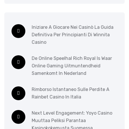
Iniziare A Giocare Nei Casinò La Guida
Definitiva Per Principianti Di Winnita
Casino
De Online Speelhal Rich Royal Is Waar
Online Gaming Uitmuntendheid
Samenkomt In Nederland
Rimborso Istantaneo Sulle Perdite A
Rainbet Casino In Italia
Next Level Engagement: Yoyo Casino
Muuttaa Peliksi Parantaa
Kasinokokemusta Suomessa