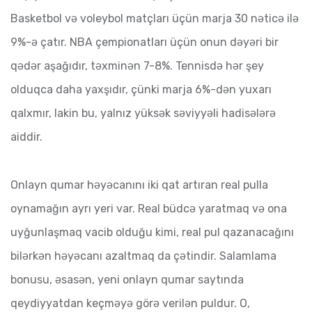
Basketbol və voleybol matçları üçün marja 30 nəticə ilə
9%-ə çatır. NBA çempionatları üçün onun dəyəri bir
qədər aşağıdır, təxminən 7-8%. Tennisdə hər şey
olduqca daha yaxşıdır, çünki marja 6%-dən yuxarı
qalxmır, lakin bu, yalnız yüksək səviyyəli hadisələrə
aiddir.
Onlayn qumar həyəcanını iki qat artıran real pulla
oynamağın ayrı yeri var. Real büdcə yaratmaq və ona
uyğunlaşmaq vacib olduğu kimi, real pul qazanacağını
bilərkən həyəcanı azaltmaq da çətindir. Salamlama
bonusu, əsasən, yeni onlayn qumar saytında
qeydiyyatdan keçməyə görə verilən puldur. O,