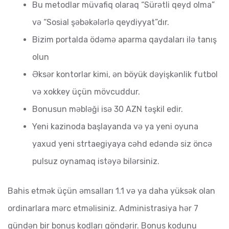
Bu metodlar müvafiq olaraq “Sürətli qeyd olma”
və “Sosial şəbəkələrlə qeydiyyat”dır.
Bizim portalda ödəmə aparma qaydaları ilə tanış
olun
Əksər kontorlar kimi, ən böyük dəyişkənlik futbol
və xokkey üçün mövcuddur.
Bonusun məbləği isə 30 AZN təşkil edir.
Yeni kazinoda başlayanda və ya yeni oyuna
yaxud yeni strtaegiyaya cəhd edəndə siz öncə
pulsuz oynamaq istəyə bilərsiniz.
Bahis etmək üçün əmsalları 1.1 və ya daha yüksək olan
ordinarlara mərc etməlisiniz. Administrasiya hər 7
gündən bir bonus kodları göndərir. Bonus kodunu