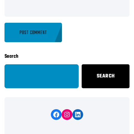
Search
SEARCH