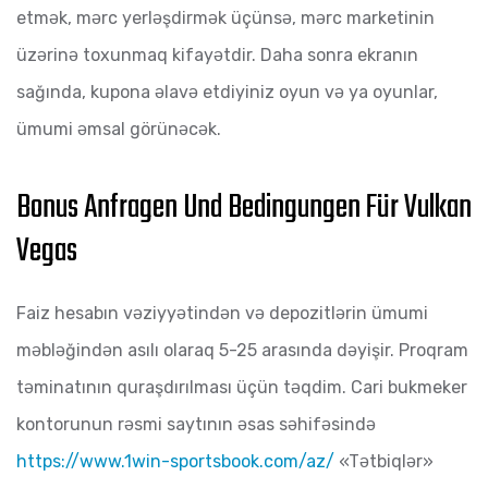
etmək, mərc yerləşdirmək üçünsə, mərc marketinin
üzərinə toxunmaq kifayətdir. Daha sonra ekranın
sağında, kupona əlavə etdiyiniz oyun və ya oyunlar,
ümumi əmsal görünəcək.
Bonus Anfragen Und Bedingungen Für Vulkan
Vegas
Faiz hesabın vəziyyətindən və depozitlərin ümumi
məbləğindən asılı olaraq 5-25 arasında dəyişir. Proqram
təminatının quraşdırılması üçün təqdim. Cari bukmeker
kontorunun rəsmi saytının əsas səhifəsində
https://www.1win-sportsbook.com/az/
«Tətbiqlər»