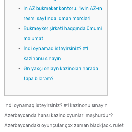
in AZ bukmeker kontoru: 1win AZ-ın
rəsmi saytında idman mərcləri
Bukmеykеr şirkəti hаqqındа ümumi
məlumаt
İndi oynamaq istəyirsiniz? #1
kazinonu sınayın
Ən yaxşı onlayn kazinoları harada
tapa bilərəm?
İndi oynamaq istəyirsiniz? #1 kazinonu sınayın
Azərbaycanda hansı kazino oyunları məşhurdur?
Azərbaycandakı oyunçular çox zaman blackjack, rulet