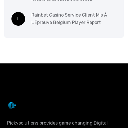
Rainbet Casino Service Client Mis À
L’Épreuve Belgium Player Report
Pickysolutions provides game changing Digital