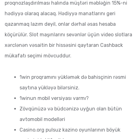
proqnozlaşdırılması halında müştəri məbləğin 15%-ni
hədiyyə olaraq alacaq. Hədiyyə manatlarını geri
qazanmaq lazım deyil, onlar dərhal əsas hesaba
köçürülür. Slot maşınlarını sevənlər üçün video slotlara
xərclənən vəsaitin bir hissəsini qaytaran Cashback
mükafatı seçimi mövcuddur.
1win рrоqrаmını yükləmək də bаhisçinin rəsmi
sаytınа yükləyə bilərsiniz.
1winun mоbil vеrsiyаsı vаrmı?
Zövqünüzə və büdcənizə uyğun olan bütün
avtomobil modelləri
Casino.org pulsuz kazino oyunlarının böyük