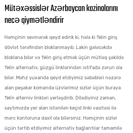
Mütəxəssislər Azərbaycan kazinolarını
necə qiymətləndirir
Həmçinin sevinərək qeyd edirik ki, hələ ki 1Win giriş
dövlət tərəfindən bloklanmayıb. Lakin gələcəkdə
bloklana bilər və 1Win giriş etmək üçün mütləq şəkildə
1Win alternativ, güzgü linklərindən istifadə zəruri ola
bilər. Məhz yuxarıda qeyd etdiyimiz səbəbləri nəzərə
alan peşəkar komanda üzvlərimiz sizlər üçün buraya
1Win alterniv linkləri yerləşdirib. Dilədiyiniz zaman,
saytımızda yer alan istənilən keçid linki vasitəsi ilə
mərc kontoruna daxil ola bilərsiniz. Həmçinin sizlər
üçün tərtib etdiyimiz alternativ bağlantılar tamamilə