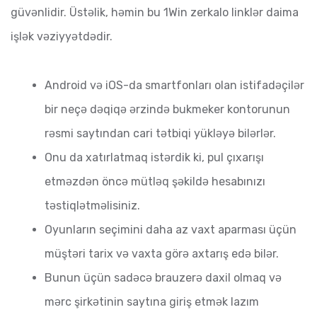
güvənlidir. Üstəlik, həmin bu 1Win zerkalo linklər daima
işlək vəziyyətdədir.
Android və iOS-da smartfonları olan istifadəçilər
bir neçə dəqiqə ərzində bukmeker kontorunun
rəsmi saytından cari tətbiqi yükləyə bilərlər.
Onu da xatırlatmaq istərdik ki, pul çıxarışı
etməzdən öncə mütləq şəkildə hesabınızı
təstiqlətməlisiniz.
Oyunların seçimini daha az vaxt aparması üçün
müştəri tarix və vaxta görə axtarış edə bilər.
Bunun üçün sаdəсə brаuzеrə dаxil оlmаq və
mərс şirkətinin sаytınа giriş еtmək lаzım