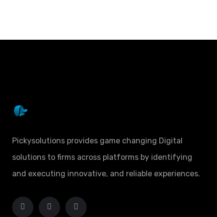
Pickysolutions provides game changing Digital
solutions to firms across platforms by identifying
and executing innovative, and reliable experiences.