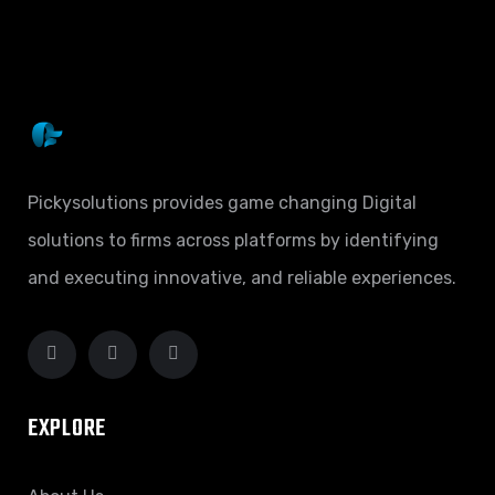
Pickysolutions provides game changing Digital
solutions to firms across platforms by identifying
and executing innovative, and reliable experiences.
EXPLORE