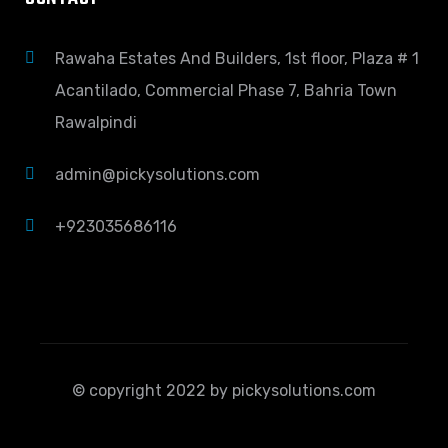
Rawaha Estates And Builders, 1st floor, Plaza # 1
Acantilado, Commercial Phase 7, Bahria Town
Rawalpindi
admin@pickysolutions.com
+923035686116
© copyright 2022 by pickysolutions.com