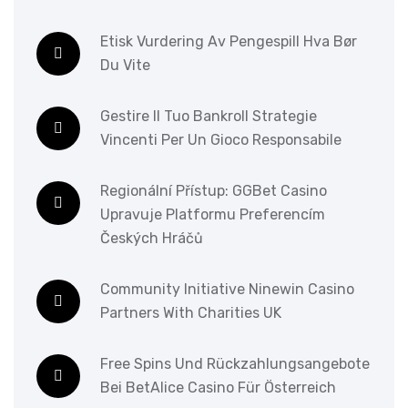
Etisk Vurdering Av Pengespill Hva Bør
Du Vite
Gestire Il Tuo Bankroll Strategie
Vincenti Per Un Gioco Responsabile
Regionální Přístup: GGBet Casino
Upravuje Platformu Preferencím
Českých Hráčů
Community Initiative Ninewin Casino
Partners With Charities UK
Free Spins Und Rückzahlungsangebote
Bei BetAlice Casino Für Österreich