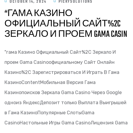
OCTOBER 14, 2024
PICKYSOLUTIONS
“ГАМА КАЗИНО
ОФИЦИАЛЬНЫЙ САЙТ%2C
ЗЕРКАЛО И ПРОЕМ GAMA CASIN
"гама Казино Официальный Сайт%2C Зеркало И
проем Gama Casinoофициальному Сайт Онлайн
Казино%2C Зарегистрироваться И Играть В Гама
КазиноContentМобильная Версия Гама
Казинопоисков Зеркала Gama Casino Через Google
одноиз ЯндексДепозит только Выплата Выигрышей
в Гама КазиноПопулярные СлотыGama
CasinoНастольные Игры Gama CasinoЛицензия Gama