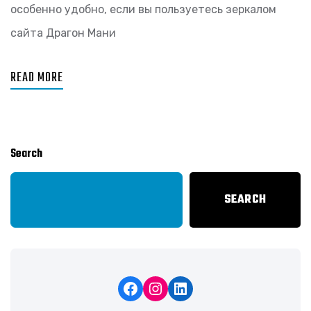
особенно удобно, если вы пользуетесь зеркалом
сайта Драгон Мани
READ MORE
Search
SEARCH