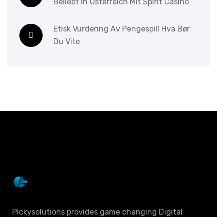
Beliebt In Österreich Mit Spirit Casino
Etisk Vurdering Av Pengespill Hva Bør
Du Vite
Pickysolutions provides game changing Digital