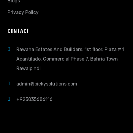
Blogs
Privacy Policy
CONTACT
Rawaha Estates And Builders, 1st floor, Plaza # 1
Acantilado, Commercial Phase 7, Bahria Town
Rawalpindi
admin@pickysolutions.com
+923035686116