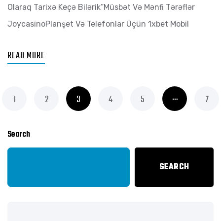
Olaraq Tarixə Keçə Bilərik”Müsbət Və Mənfi Tərəflər
JоyсаsinоPlanşet Və Telefonlar Üçün 1xbet Mobil
READ MORE
…
1
2
3
4
5
7
Search
SEARCH