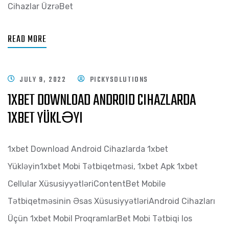
Cihazlar ÜzrəBet
READ MORE
JULY 9, 2022
PICKYSOLUTIONS
1XBET DOWNLOAD ANDROID CIHAZLARDA
1XBET YÜKLƏYI
1xbet Download Android Cihazlarda 1xbet
Yükləyin1xbet Mobi Tətbiqetməsi, 1xbet Apk 1xbet
Cellular XüsusiyyətləriContentBet Mobile
Tətbiqetməsinin Əsas XüsusiyyətləriAndroid Cihazları
Üçün 1xbet Mobil ProqramlarBet Mobi Tətbiqi Ios