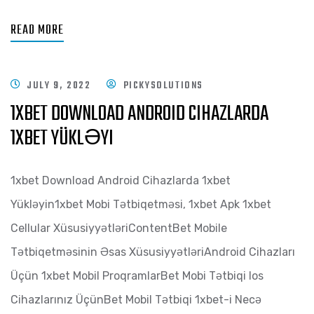
READ MORE
JULY 9, 2022
PICKYSOLUTIONS
1XBET DOWNLOAD ANDROID CIHAZLARDA
1XBET YÜKLƏYI
1xbet Download Android Cihazlarda 1xbet
Yükləyin1xbet Mobi Tətbiqetməsi, 1xbet Apk 1xbet
Cellular XüsusiyyətləriContentBet Mobile
Tətbiqetməsinin Əsas XüsusiyyətləriAndroid Cihazları
Üçün 1xbet Mobil ProqramlarBet Mobi Tətbiqi Ios
Cihazlarınız ÜçünBet Mobil Tətbiqi 1xbet-i Necə