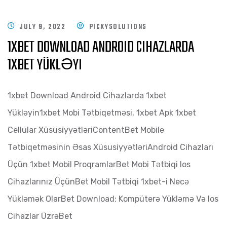
JULY 9, 2022
PICKYSOLUTIONS
1XBET DOWNLOAD ANDROID CIHAZLARDA
1XBET YÜKLƏYI
1xbet Download Android Cihazlarda 1xbet
Yükləyin1xbet Mobi Tətbiqetməsi, 1xbet Apk 1xbet
Cellular XüsusiyyətləriContentBet Mobile
Tətbiqetməsinin Əsas XüsusiyyətləriAndroid Cihazları
Üçün 1xbet Mobil ProqramlarBet Mobi Tətbiqi Ios
Cihazlarınız ÜçünBet Mobil Tətbiqi 1xbet-i Necə
Yükləmək OlarBet Download: Kompüterə Yükləmə Və Ios
Cihazlar ÜzrəBet