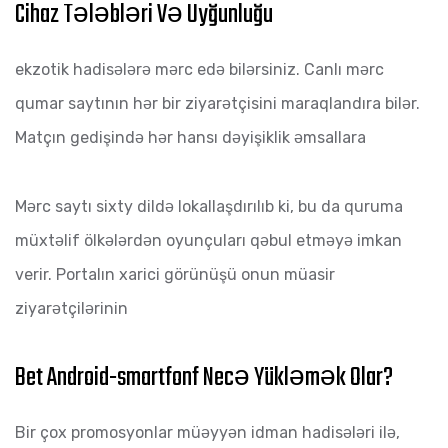
Cihaz Tələbləri Və Uyğunluğu
ekzotik hadisələrə mərc edə bilərsiniz. Canlı mərc
qumar saytının hər bir ziyarətçisini maraqlandıra bilər.
Matçın gedişində hər hansı dəyişiklik əmsallara
Mərc saytı sixty dildə lokallaşdırılıb ki, bu da quruma
müxtəlif ölkələrdən oyunçuları qəbul etməyə imkan
verir. Portalın xarici görünüşü onun müasir
ziyarətçilərinin
Bet Android-smartfonf Necə Yükləmək Olar?
Bir çox promosyonlar müəyyən idman hadisələri ilə,