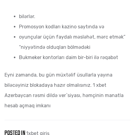
bilərlər.
Promosyon kodları kazino saytında və
oyunçular üçün faydalı məsləhət, mərc etmək”
“niyyətində olduqları bölmədəki
Bukmeker kontorları daim bir-biri ilə rəqabət
Eyni zamanda, bu gün müxtəlif üsullarla yayına
biləcəyiniz blokadaya hazır olmalısınız. 1 xbet
Azerbaycan rəsmi dildə ver`siyası, həmçinin manatla
hesab açmaq imkanı
POSTED IN
1xbet giriş