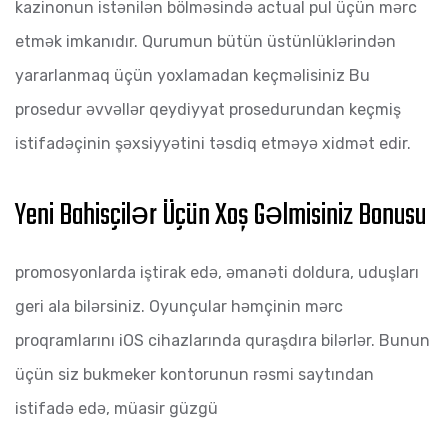
kazinonun istənilən bölməsində actual pul üçün mərc
etmək imkanıdır. Qurumun bütün üstünlüklərindən
yararlanmaq üçün yoxlamadan keçməlisiniz Bu
prosedur əvvəllər qeydiyyat prosedurundan keçmiş
istifadəçinin şəxsiyyətini təsdiq etməyə xidmət edir.
Yeni Bahisçilər Üçün Xoş Gəlmisiniz Bonusu
promosyonlarda iştirak edə, əmanəti doldura, uduşları
geri ala bilərsiniz. Oyunçular həmçinin mərc
proqramlarını iOS cihazlarında quraşdıra bilərlər. Bunun
üçün siz bukmeker kontorunun rəsmi saytından
istifadə edə, müasir güzgü