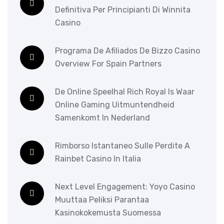
Definitiva Per Principianti Di Winnita
Casino
Programa De Afiliados De Bizzo Casino
Overview For Spain Partners
De Online Speelhal Rich Royal Is Waar
Online Gaming Uitmuntendheid
Samenkomt In Nederland
Rimborso Istantaneo Sulle Perdite A
Rainbet Casino In Italia
Next Level Engagement: Yoyo Casino
Muuttaa Peliksi Parantaa
Kasinokokemusta Suomessa