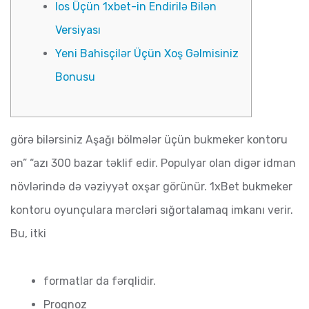
Ios Üçün 1xbet-in Endirilə Bilən
Versiyası
Yeni Bahisçilər Üçün Xoş Gəlmisiniz
Bonusu
görə bilərsiniz Aşağı bölmələr üçün bukmeker kontoru
ən” “azı 300 bazar təklif edir. Populyar olan digər idman
növlərində də vəziyyət oxşar görünür. 1xBet bukmeker
kontoru oyunçulara mərcləri sığortalamaq imkanı verir.
Bu, itki
formatlar da fərqlidir.
Proqnoz