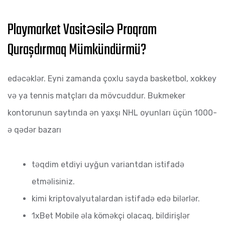
Playmarket Vasitəsilə Proqram
Quraşdırmaq Mümkündürmü?
edəcəklər. Eyni zamanda çoxlu sayda basketbol, ​​xokkey
və ya tennis matçları da mövcuddur. Bukmeker
kontorunun saytında ən yaxşı NHL oyunları üçün 1000-
ə qədər bazarı
təqdim etdiyi uyğun variantdan istifadə
etməlisiniz.
kimi kriptovalyutalardan istifadə edə bilərlər.
1xBet Mobile əla köməkçi olacaq, bildirişlər