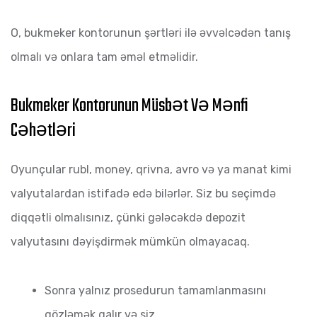
O, bukmeker kontorunun şərtləri ilə əvvəlcədən tanış
olmalı və onlara tam əməl etməlidir.
Bukmeker Kontorunun Müsbət Və Mənfi
Cəhətləri
Oyunçular rubl, money, qrivna, avro və ya manat kimi
valyutalardan istifadə edə bilərlər. Siz bu seçimdə
diqqətli olmalısınız, çünki gələcəkdə depozit
valyutasını dəyişdirmək mümkün olmayacaq.
Sonra yalnız prosedurun tamamlanmasını
gözləmək qalır və siz