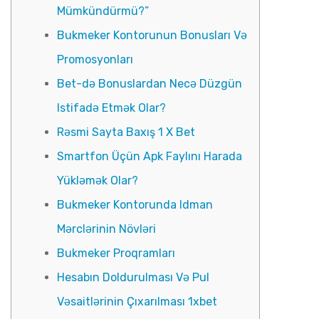
Mümkündürmü?”
Bukmeker Kontorunun Bonusları Və
Promosyonları
Bet-də Bonuslardan Necə Düzgün
Istifadə Etmək Olar?
Rəsmi Sayta Baxış 1 X Bet
Smartfon Üçün Apk Faylını Harada
Yükləmək Olar?
Bukmeker Kontorunda Idman
Mərclərinin Növləri
Bukmeker Proqramları
Hesabın Doldurulması Və Pul
Vəsaitlərinin Çıxarılması 1xbet